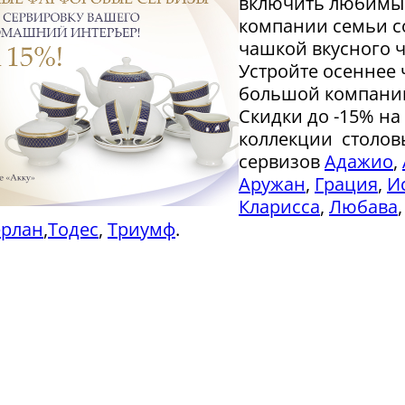
включить любимы
компании семьи с
чашкой вкусного ч
Устройте осеннее 
большой компани
Скидки до -15% н
коллекции столов
сервизов
Адажио
,
Аружан
,
Грация
,
И
Кларисса
,
Любава
ерлан
,
Тодес
,
Триумф
.