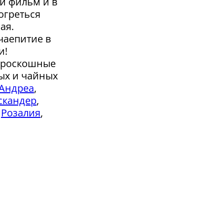
й фильм и в
огреться
ая.
чаепитие в
и!
а роскошные
ых и чайных
Андреа
,
скандер
,
,
Розалия
,