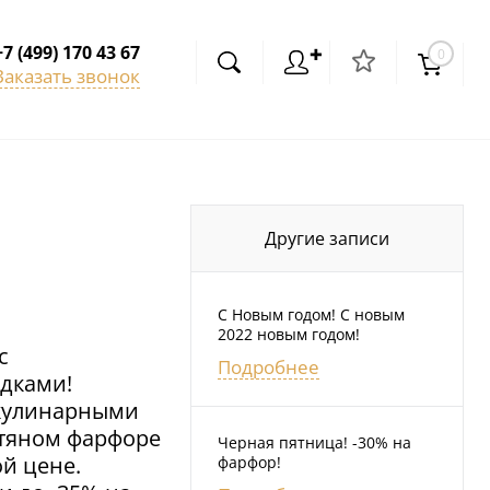
+7 (499) 170 43 67
✚
0
Заказать звонок
Другие записи
С Новым годом! С новым
2022 новым годом!
с
Подробнее
дками!
 кулинарными
тяном фарфоре
Черная пятница! -30% на
ой цене.
фарфор!