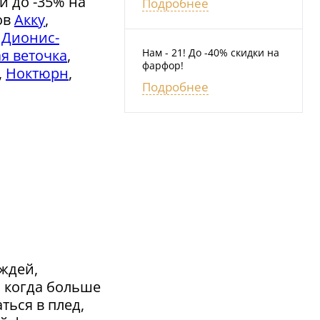
и до -35% на
Подробнее
ов
Акку
,
,
Дионис-
я веточка
,
Нам - 21! До -40% скидки на
фарфор!
,
Ноктюрн
,
Подробнее
ждей,
, когда больше
аться в плед,