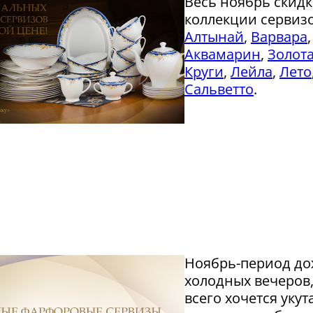
Весь ноябрь скидк
коллекции сервиз
Алтынай
,
Варвара
Аквамарин
,
Золота
Круги
,
Лейла
,
Лето
Сальветто
.
Ноябрь-период до
холодных вечеров
всего хочется укут