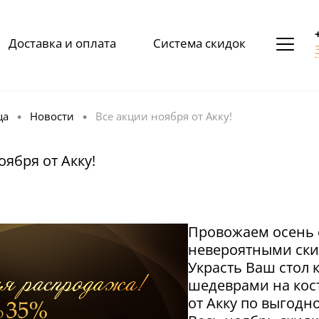
Доставка и оплата
Система скидок
ца
Новости
Все акции ноября от Акку!
•
•
оября от Акку!
Провожаем осень 
невероятными ски
Украсть Ваш стол
шедеврами на кос
от Акку по выгодн