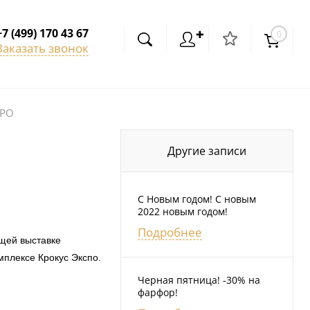
+7 (499) 170 43 67
✚
0
Заказать звонок
XPO
Другие записи
С Новым годом! С новым
2022 новым годом!
Подробнее
щей выставке
мплексе Крокус Экспо.
Черная пятница! -30% на
фарфор!