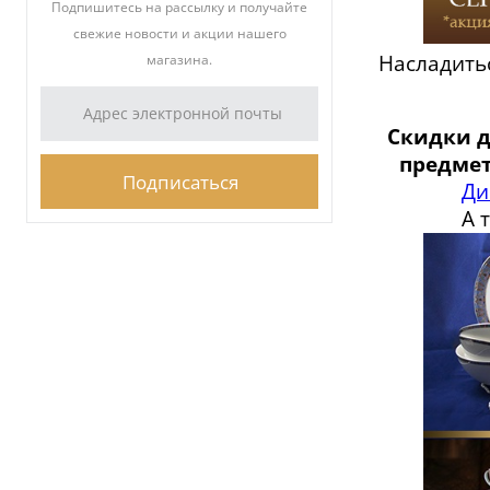
Подпишитесь на рассылку и получайте
свежие новости и акции нашего
Насладитьс
магазина.
Скидки д
предме
Ди
А 