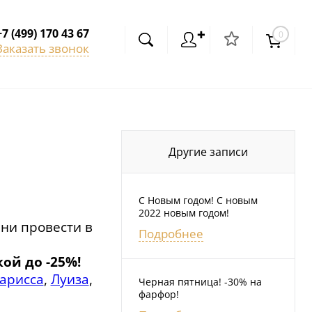
+7 (499) 170 43 67
✚
0
Заказать звонок
Другие записи
С Новым годом! С новым
2022 новым годом!
ни провести в
Подробнее
ой до -25%!
арисса
,
Луиза
,
Черная пятница! -30% на
фарфор!