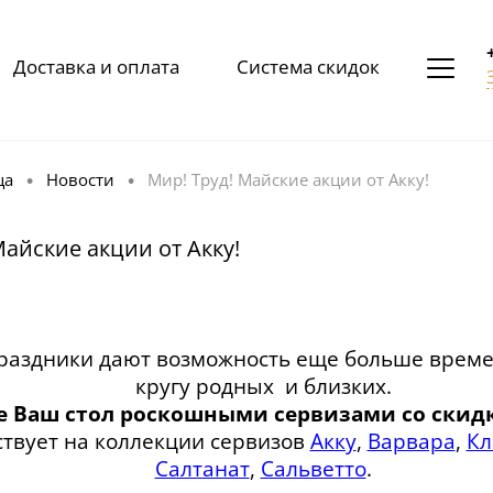
Доставка и оплата
Система скидок
ца
Новости
Мир! Труд! Майские акции от Акку!
•
•
Майские акции от Акку!
раздники дают возможность еще больше време
кругу родных и близких.
е Ваш стол роскошными сервизами со скидк
ствует на коллекции сервизов
Акку
,
Варвара
,
Кл
Салтанат
,
Сальветто
.