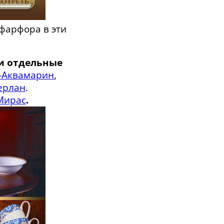
 фарфора в эти
 и отдельные
-Аквамарин
,
ерлан
.
Мирас
.