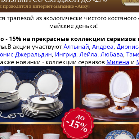
я трапезой из экологически чистого костяного
майские деньки!
о - 15% на прекрасные коллекции сервизов
ты.
В акции участвуют
Алтынай
,
Андреа
,
Дионис
онис-Джеральдин
,
Ингрид
,
Лейла
,
Любава
,
Там
также новинки - коллекции сервизов
Милена
и