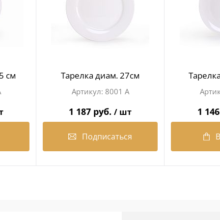
5 см
Тарелка диам. 27см
Тарелка
А
8001 А
1 187 руб.
1 146
т
/ шт
Подписаться
В
В избранное
В избра
Недоступно
В налич