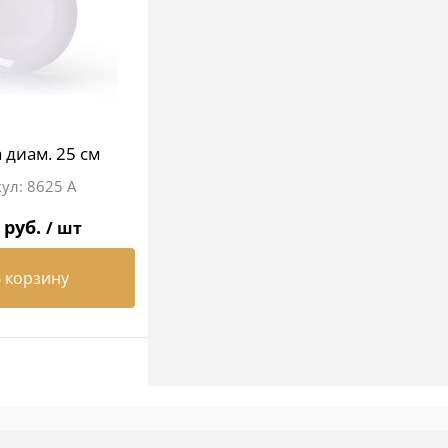
 диам. 25 см
8625 А
 руб.
/ шт
 корзину
нное
ии