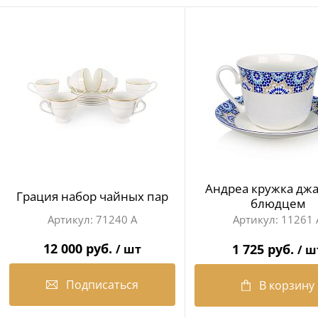
Андреа кружка джа
Грация набор чайных пар
блюдцем
71240 А
11261 
12 000 руб.
1 725 руб.
/ шт
/ ш
Подписаться
В корзину