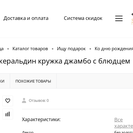
Доставка и оплата
Система скидок
ца
Каталог товаров
Ищу подарок
Ко дню рождени
•
•
•
жеральдин кружка джамбо с блюдцем
КИ
ПОХОЖИЕ ТОВАРЫ
Отзывов: 0
Характеристики:
Все
характ
Декор
без золота