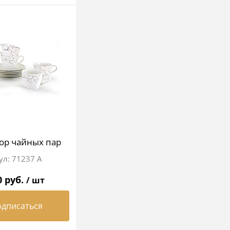
ор чайных пар
71237 А
0 руб.
/ шт
дписаться