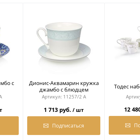
мбо с
Дионис-Аквамарин кружка
Тодес наб
джамбо с блюдцем
А
11257/2 А
12 48
1 713 руб.
т
/ шт
По
Подписаться