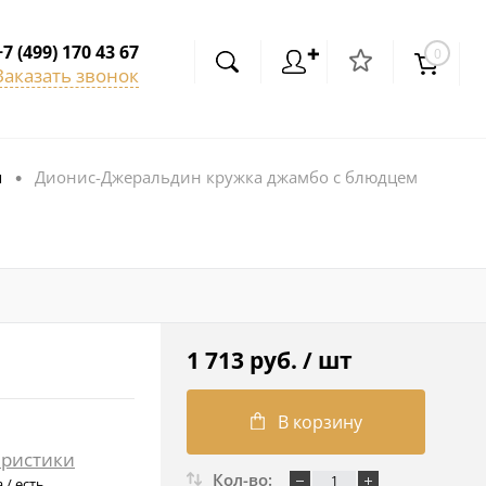
+7 (499) 170 43 67
✚
0
Заказать звонок
я
Дионис-Джеральдин кружка джамбо с блюдцем
•
1 713 руб.
/ шт
В корзину
еристики
Кол-во:
 / есть