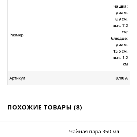
чашка:
диам.
8,9 см,
выс. 7,2
см;
Размер
блюдце:
диам.
15,5 см,
выс. 1,2
см
Артикул
8700 А
ПОХОЖИЕ ТОВАРЫ (8)
Чайная пара 350 мл